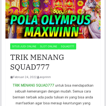
SITUS JUDI ONLINE
SLOT ONLINE
SQUAD777
TRIK MENANG
SQUAD777
Februari 24, 2022
eoprinm
TRIK MENANG SQUAD777
untuk bisa mendapatkan
sebuah kemenangan dengan mudah. Semua cara
bermain terbaik ada pada tulisan ini yang bisa anda
manfaatkan agar bisa meraup keuntungan yang