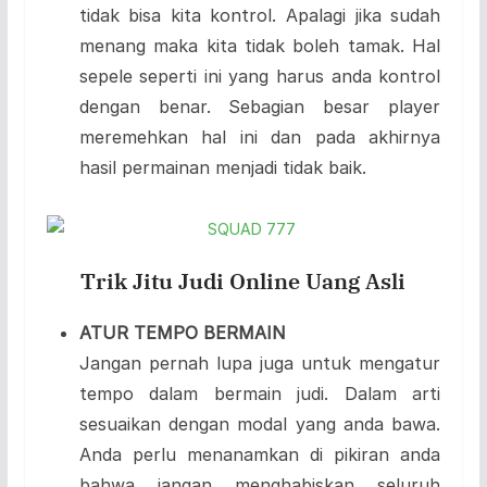
tidak bisa kita kontrol. Apalagi jika sudah
menang maka kita tidak boleh tamak. Hal
sepele seperti ini yang harus anda kontrol
dengan benar. Sebagian besar player
meremehkan hal ini dan pada akhirnya
hasil permainan menjadi tidak baik.
Trik Jitu Judi Online Uang Asli
ATUR TEMPO BERMAIN
Jangan pernah lupa juga untuk mengatur
tempo dalam bermain judi. Dalam arti
sesuaikan dengan modal yang anda bawa.
Anda perlu menanamkan di pikiran anda
bahwa jangan menghabiskan seluruh