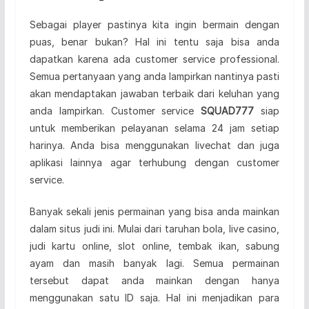
Sebagai player pastinya kita ingin bermain dengan
puas, benar bukan? Hal ini tentu saja bisa anda
dapatkan karena ada customer service professional.
Semua pertanyaan yang anda lampirkan nantinya pasti
akan mendaptakan jawaban terbaik dari keluhan yang
anda lampirkan. Customer service
SQUAD777
siap
untuk memberikan pelayanan selama 24 jam setiap
harinya. Anda bisa menggunakan livechat dan juga
aplikasi lainnya agar terhubung dengan customer
service.
Banyak sekali jenis permainan yang bisa anda mainkan
dalam situs judi ini. Mulai dari taruhan bola, live casino,
judi kartu online, slot online, tembak ikan, sabung
ayam dan masih banyak lagi. Semua permainan
tersebut dapat anda mainkan dengan hanya
menggunakan satu ID saja. Hal ini menjadikan para