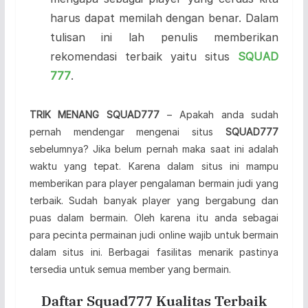
harus dapat memilah dengan benar. Dalam
tulisan ini lah penulis memberikan
rekomendasi terbaik yaitu situs
SQUAD
777
.
TRIK MENANG SQUAD777
– Apakah anda sudah
pernah mendengar mengenai situs
SQUAD777
sebelumnya? Jika belum pernah maka saat ini adalah
waktu yang tepat. Karena dalam situs ini mampu
memberikan para player pengalaman bermain judi yang
terbaik. Sudah banyak player yang bergabung dan
puas dalam bermain. Oleh karena itu anda sebagai
para pecinta permainan judi online wajib untuk bermain
dalam situs ini. Berbagai fasilitas menarik pastinya
tersedia untuk semua member yang bermain.
Daftar Squad777 Kualitas Terbaik