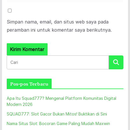
Simpan nama, email, dan situs web saya pada
peramban ini untuk komentar saya berikutnya.
Pos-pos Terbaru
Apa Itu Squad777? Mengenal Platform Komunitas Digital
Modern 2026
SQUAD777: Slot Gacor Bukan Mitos! Buktikan di Sini
Nama Situs Slot: Bocoran Game Paling Mudah Maxwin