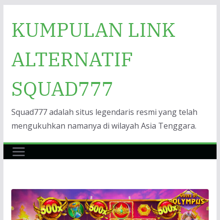
Skip
KUMPULAN LINK
to
content
ALTERNATIF
SQUAD777
Squad777 adalah situs legendaris resmi yang telah
mengukuhkan namanya di wilayah Asia Tenggara.