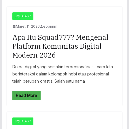
SQUAD777
Maret 11, 2026
eoprinm
Apa Itu Squad777? Mengenal
Platform Komunitas Digital
Modern 2026
Di era digital yang semakin terpersonalisasi, cara kita
berinteraksi dalam kelompok hobi atau profesional
telah berubah drastis. Salah satu nama
Read More
SQUAD777