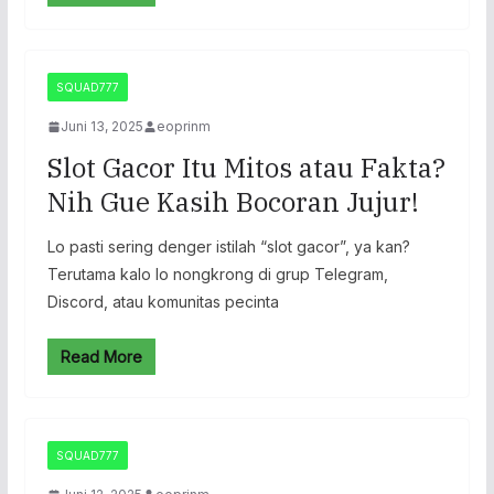
SQUAD777
Juni 13, 2025
eoprinm
Slot Gacor Itu Mitos atau Fakta?
Nih Gue Kasih Bocoran Jujur!
Lo pasti sering denger istilah “slot gacor”, ya kan?
Terutama kalo lo nongkrong di grup Telegram,
Discord, atau komunitas pecinta
Read More
SQUAD777