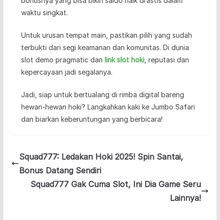
bonusnya yang bisa bikin saldo naik drastis dalam
waktu singkat.
Untuk urusan tempat main, pastikan pilih yang sudah
terbukti dari segi keamanan dan komunitas. Di dunia
slot demo pragmatic dan
link slot hoki
, reputasi dan
kepercayaan jadi segalanya.
Jadi, siap untuk bertualang di rimba digital bareng
hewan-hewan hoki? Langkahkan kaki ke Jumbo Safari
dan biarkan keberuntungan yang berbicara!
Squad777: Ledakan Hoki 2025! Spin Santai,
Bonus Datang Sendiri
Squad777 Gak Cuma Slot, Ini Dia Game Seru
Lainnya!