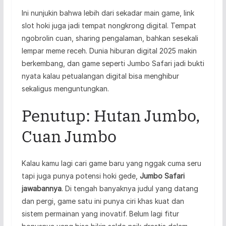
Ini nunjukin bahwa lebih dari sekadar main game, link
slot hoki juga jadi tempat nongkrong digital. Tempat
ngobrolin cuan, sharing pengalaman, bahkan sesekali
lempar meme receh. Dunia hiburan digital 2025 makin
berkembang, dan game seperti Jumbo Safari jadi bukti
nyata kalau petualangan digital bisa menghibur
sekaligus menguntungkan.
Penutup: Hutan Jumbo,
Cuan Jumbo
Kalau kamu lagi cari game baru yang nggak cuma seru
tapi juga punya potensi hoki gede,
Jumbo Safari
jawabannya
. Di tengah banyaknya judul yang datang
dan pergi, game satu ini punya ciri khas kuat dan
sistem permainan yang inovatif. Belum lagi fitur