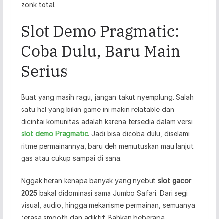
zonk total.
Slot Demo Pragmatic:
Coba Dulu, Baru Main
Serius
Buat yang masih ragu, jangan takut nyemplung. Salah
satu hal yang bikin game ini makin relatable dan
dicintai komunitas adalah karena tersedia dalam versi
slot demo Pragmatic
. Jadi bisa dicoba dulu, diselami
ritme permainannya, baru deh memutuskan mau lanjut
gas atau cukup sampai di sana.
Nggak heran kenapa banyak yang nyebut
slot gacor
2025
bakal didominasi sama Jumbo Safari. Dari segi
visual, audio, hingga mekanisme permainan, semuanya
terasa smooth dan adiktif. Bahkan beberapa