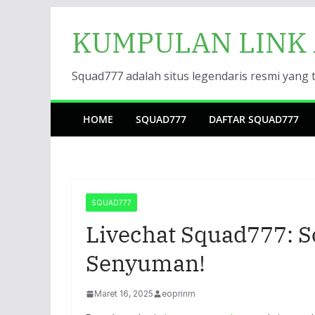
Skip
KUMPULAN LINK 
to
content
Squad777 adalah situs legendaris resmi yang
HOME
SQUAD777
DAFTAR SQUAD777
SQUAD777
Livechat Squad777: S
Senyuman!
Maret 16, 2025
eoprinm