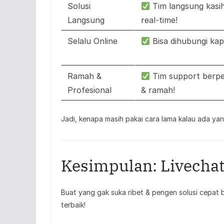
Solusi
Tim langsung kasih
Langsung
real-time!
Selalu Online
Bisa dihubungi kap
Ramah &
Tim support berp
Profesional
& ramah!
Jadi, kenapa masih pakai cara lama kalau ada y
Kesimpulan: Livechat
Buat yang gak suka ribet & pengen solusi cepat b
terbaik!