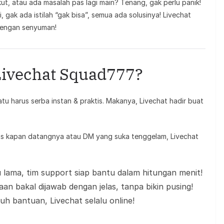
kut, atau ada masalah pas lagi main? Tenang, gak perlu panik!
, gak ada istilah “gak bisa”, semua ada solusinya! Livechat
 dengan senyuman!
Livechat Squad777?
uatu harus serba instan & praktis. Makanya, Livechat hadir buat
las kapan datangnya atau DM yang suka tenggelam, Livechat
lama, tim support siap bantu dalam hitungan menit!
an bakal dijawab dengan jelas, tanpa bikin pusing!
h bantuan, Livechat selalu online!