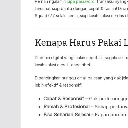
Pernah ngalamin
lupa password
, transaksi nyang
Livechat siap bantu dengan cepat & ramah! Di sini
Squad777 selalu sedia, siap kasih solusi cerdas
Kenapa Harus Pakai 
Di dunia digital yang makin cepat ini, segala ses
kasih solusi cepat tanpa ribet!
Dibandingkan nunggu email balesan yang gak je
lebih efektif & responsif!
Cepat & Responsif
– Gak perlu nunggu 
Ramah & Profesional
– Setiap pertanya
Bisa Seharian Selesai
– Kapan pun butu