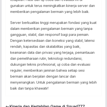
gunakan untuk terus meningkatkan kinerja server dan
memberikan pengalaman bermain yang lebih baik.
Server berkualitas tinggi merupakan fondasi yang kuat
dalam memberikan pengalaman bermain yang tanpa
gangguan, stabil, dan responsif bagi para pemain.
Dengan ketersediaan dan koneksi yang stabil, latensi
rendah, kapasitas dan skalabilitas yang baik,
keamanan data dan privasi yang terjaga, pemantauan
dan pemeliharaan rutin, teknologi redundansi,
dukungan teknis profesional, uji coba dan evaluasi
reguler, memberikan jaminan bahwa setiap sesi
bermain akan berjalan dengan lancar dan
menyenangkan. Untuk pengalaman bermain yang lebih
baik dan tanpa khawatir!
Kinerja dan Kestabilan Game di Squad777