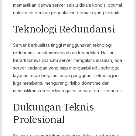
memastikan bahwa server selalu dalam kondisi optimal
untuk memberikan pengalaman bermain yang terbaik.
Teknologi Redundansi
Server berkualitas tinggi menggunakan teknologi
redundansi untuk meningkatkan keandalan. Hal ini
berarti bahwa jika satu server mengalami masalah, ada
server cadangan yang siap mengambil alih, sehingga
layanan tetap berjalan tanpa gangguan. Teknologi ini
juga membantu mengurangi risiko downtime dan
memastikan ketersediaan game secara terus-menerus.
Dukungan Teknis
Profesional
Selain itu, menyediakan dukungan teknis profesional