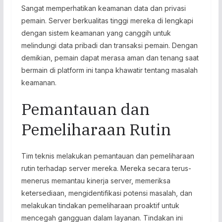
Sangat memperhatikan keamanan data dan privasi
pemain. Server berkualitas tinggi mereka di lengkapi
dengan sistem keamanan yang canggih untuk
melindungi data pribadi dan transaksi pemain. Dengan
demikian, pemain dapat merasa aman dan tenang saat
bermain di platform ini tanpa khawatir tentang masalah
keamanan.
Pemantauan dan
Pemeliharaan Rutin
Tim teknis melakukan pemantauan dan pemeliharaan
rutin terhadap server mereka. Mereka secara terus-
menerus memantau kinerja server, memeriksa
ketersediaan, mengidentifikasi potensi masalah, dan
melakukan tindakan pemeliharaan proaktif untuk
mencegah gangguan dalam layanan. Tindakan ini