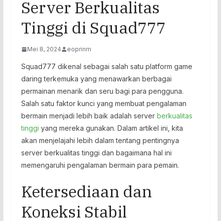
Server Berkualitas
Tinggi di Squad777
Mei 8, 2024
eoprinm
Squad777 dikenal sebagai salah satu platform game
daring terkemuka yang menawarkan berbagai
permainan menarik dan seru bagi para pengguna.
Salah satu faktor kunci yang membuat pengalaman
bermain menjadi lebih baik adalah server
berkualitas
tinggi
yang mereka gunakan. Dalam artikel ini, kita
akan menjelajahi lebih dalam tentang pentingnya
server berkualitas tinggi dan bagaimana hal ini
memengaruhi pengalaman bermain para pemain.
Ketersediaan dan
Koneksi Stabil