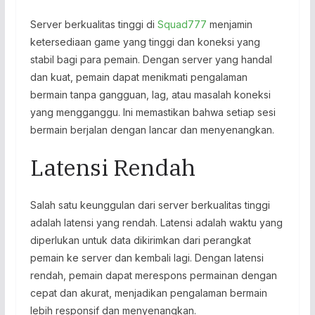
Server berkualitas tinggi di
Squad777
menjamin
ketersediaan game yang tinggi dan koneksi yang
stabil bagi para pemain. Dengan server yang handal
dan kuat, pemain dapat menikmati pengalaman
bermain tanpa gangguan, lag, atau masalah koneksi
yang mengganggu. Ini memastikan bahwa setiap sesi
bermain berjalan dengan lancar dan menyenangkan.
Latensi Rendah
Salah satu keunggulan dari server berkualitas tinggi
adalah latensi yang rendah. Latensi adalah waktu yang
diperlukan untuk data dikirimkan dari perangkat
pemain ke server dan kembali lagi. Dengan latensi
rendah, pemain dapat merespons permainan dengan
cepat dan akurat, menjadikan pengalaman bermain
lebih responsif dan menyenangkan.