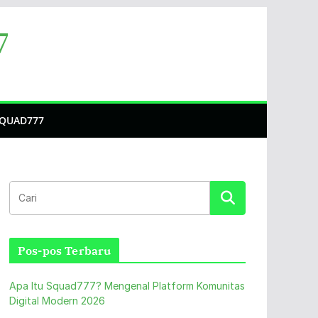
7
SQUAD777
Pos-pos Terbaru
Apa Itu Squad777? Mengenal Platform Komunitas
Digital Modern 2026