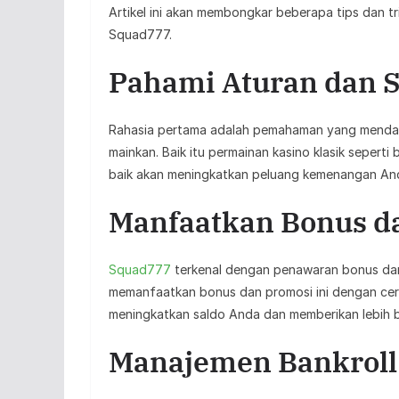
Artikel ini akan membongkar beberapa tips dan 
Squad777.
Pahami Aturan dan S
Rahasia pertama adalah pemahaman yang mendal
mainkan. Baik itu permainan kasino klasik sepert
baik akan meningkatkan peluang kemenangan An
Manfaatkan Bonus d
Squad777
terkenal dengan penawaran bonus da
memanfaatkan bonus dan promosi ini dengan cerd
meningkatkan saldo Anda dan memberikan lebih 
Manajemen Bankroll 