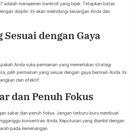
7 adalah manajemen bankroll yang bijak. Tetapkan batas
engan disiplin. Ini akan melindungi keuangan Anda dan
g Sesuai dengan Gaya
. Apakah Anda suka permainan yang memerlukan strategi
a, pilih permainan yang sesuai dengan gaya bermain Anda. Ini
ngkan dan efektif.
ar dan Penuh Fokus
gan sabar dan penuh fokus. Jangan terburu-buru membuat
ngganggu konsentrasi Anda. Keputusan yang diambil dengan
ngarah pada kemenangan.