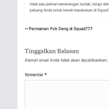
tidak ada jaminan kemenangan mutlak, tetapi den
peluang Anda untuk meraih kesuksesan di Squad
Permainan Pok Deng di Squad777
Tinggalkan Balasan
Alamat email Anda tidak akan dipublikasikan.
Komentar
*