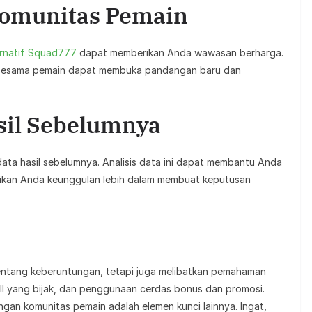
omunitas Pemain
ernatif Squad777
dapat memberikan Anda wawasan berharga.
n sesama pemain dapat membuka pandangan baru dan
sil Sebelumnya
ta hasil sebelumnya. Analisis data ini dapat membantu Anda
erikan Anda keunggulan lebih dalam membuat keputusan
ntang keberuntungan, tetapi juga melibatkan pemahaman
l yang bijak, dan penggunaan cerdas bonus dan promosi.
gan komunitas pemain adalah elemen kunci lainnya. Ingat,