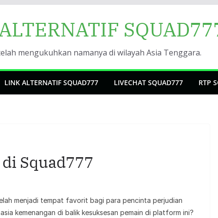
ALTERNATIF SQUAD77
 telah mengukuhkan namanya di wilayah Asia Tenggara.
LINK ALTERNATIF SQUAD777
LIVECHAT SQUAD777
RTP 
 di Squad777
lah menjadi tempat favorit bagi para pencinta perjudian
asia kemenangan di balik kesuksesan pemain di platform ini?