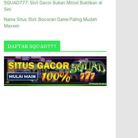
SQUAD777: Slot Gacor Bukan Mitos! Buktikan di
Sini
Nama Situs Slot: Bocoran Game Paling Mudah
Maxwin
DAFTAR SQUAD777