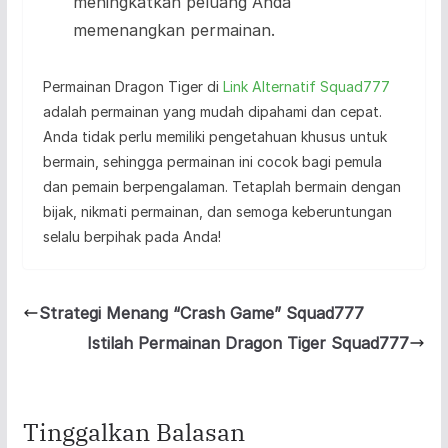
meningkatkan peluang Anda
memenangkan permainan.
Permainan Dragon Tiger di
Link Alternatif Squad777
adalah permainan yang mudah dipahami dan cepat.
Anda tidak perlu memiliki pengetahuan khusus untuk
bermain, sehingga permainan ini cocok bagi pemula
dan pemain berpengalaman. Tetaplah bermain dengan
bijak, nikmati permainan, dan semoga keberuntungan
selalu berpihak pada Anda!
Strategi Menang “Crash Game” Squad777
Istilah Permainan Dragon Tiger Squad777
Tinggalkan Balasan