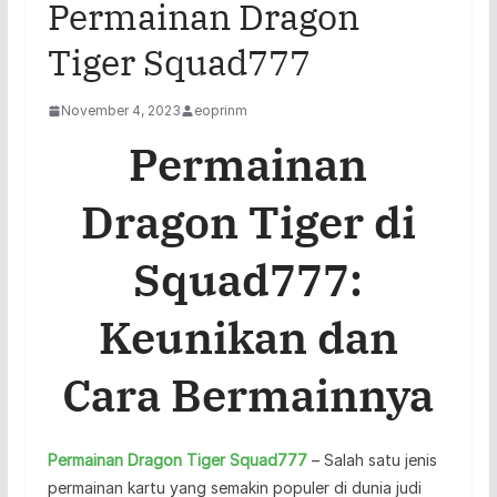
Permainan Dragon
Tiger Squad777
November 4, 2023
eoprinm
Permainan
Dragon Tiger di
Squad777:
Keunikan dan
Cara Bermainnya
Permainan Dragon Tiger Squad777
– Salah satu jenis
permainan kartu yang semakin populer di dunia judi