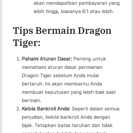
akan mendapatkan pembayaran yang
lebih tinggi, biasanya 8:1 atau lebih.
Tips Bermain Dragon
Tiger:
Pahami Aturan Dasar:
Penting untuk
memahami aturan dasar permainan
Dragon Tiger sebelum Anda mulai
bertaruh. Ini akan membantu Anda
membuat keputusan yang lebih baik saat
bermain.
Kelola Bankroll Anda:
Seperti dalam semua
perjudian, kelola bankroll Anda dengan
bijak. Tetapkan batas taruhan dan tidak