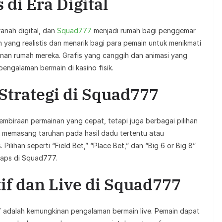
di Era Digital
ranah digital, dan
Squad777
menjadi rumah bagi penggemar
n yang realistis dan menarik bagi para pemain untuk menikmati
an rumah mereka. Grafis yang canggih dan animasi yang
engalaman bermain di kasino fisik.
trategi di Squad777
biraan permainan yang cepat, tetapi juga berbagai pilihan
k memasang taruhan pada hasil dadu tertentu atau
ilihan seperti “Field Bet,” “Place Bet,” dan “Big 6 or Big 8”
raps di Squad777.
if dan Live di Squad777
7 adalah kemungkinan pengalaman bermain live. Pemain dapat