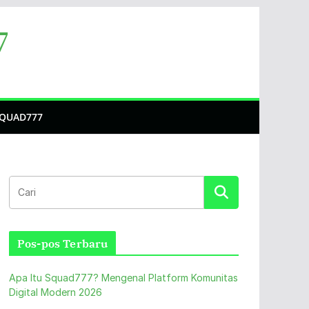
7
SQUAD777
Pos-pos Terbaru
Apa Itu Squad777? Mengenal Platform Komunitas
Digital Modern 2026