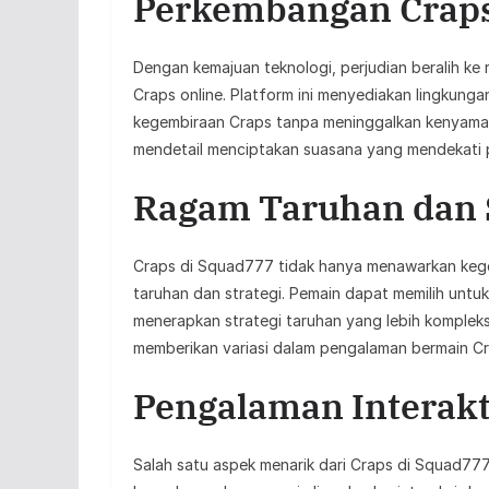
Perkembangan Craps 
Dengan kemajuan teknologi, perjudian beralih ke 
Craps online. Platform ini menyediakan lingkunga
kegembiraan Craps tanpa meninggalkan kenyaman
mendetail menciptakan suasana yang mendekati p
Ragam Taruhan dan S
Craps di Squad777 tidak hanya menawarkan kegem
taruhan dan strategi. Pemain dapat memilih untu
menerapkan strategi taruhan yang lebih kompleks. P
memberikan variasi dalam pengalaman bermain C
Pengalaman Interakt
Salah satu aspek menarik dari Craps di Squad77