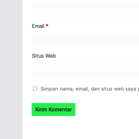
Email
*
Situs Web
Simpan nama, email, dan situs web saya