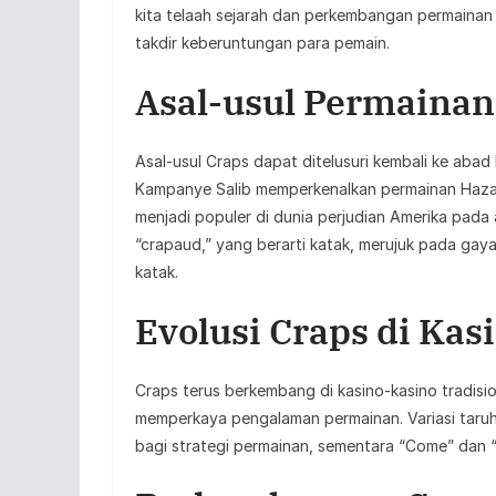
kita telaah sejarah dan perkembangan permaina
takdir keberuntungan para pemain.
Asal-usul Permainan
Asal-usul Craps dapat ditelusuri kembali ke abad k
Kampanye Salib memperkenalkan permainan Hazard
menjadi populer di dunia perjudian Amerika pada 
“crapaud,” yang berarti katak, merujuk pada gay
katak.
Evolusi Craps di Kas
Craps terus berkembang di kasino-kasino tradis
memperkaya pengalaman permainan. Variasi taruha
bagi strategi permainan, sementara “Come” dan