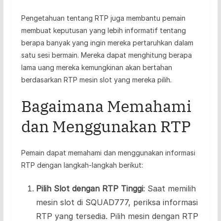
Pengetahuan tentang RTP juga membantu pemain
membuat keputusan yang lebih informatif tentang
berapa banyak yang ingin mereka pertaruhkan dalam
satu sesi bermain. Mereka dapat menghitung berapa
lama uang mereka kemungkinan akan bertahan
berdasarkan RTP mesin slot yang mereka pilih.
Bagaimana Memahami
dan Menggunakan RTP
Pemain dapat memahami dan menggunakan informasi
RTP dengan langkah-langkah berikut:
Pilih Slot dengan RTP Tinggi
: Saat memilih
mesin slot di SQUAD777, periksa informasi
RTP yang tersedia. Pilih mesin dengan RTP