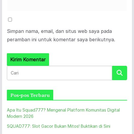
Simpan nama, email, dan situs web saya pada
peramban ini untuk komentar saya berikutnya.
Pos-pos Terbaru
Apa Itu Squad777? Mengenal Platform Komunitas Digital
Modern 2026
SQUAD777: Slot Gacor Bukan Mitos! Buktikan di Sini