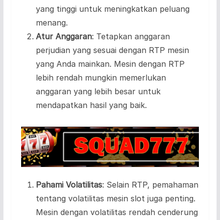
yang tinggi untuk meningkatkan peluang
menang.
Atur Anggaran
: Tetapkan anggaran
perjudian yang sesuai dengan RTP mesin
yang Anda mainkan. Mesin dengan RTP
lebih rendah mungkin memerlukan
anggaran yang lebih besar untuk
mendapatkan hasil yang baik.
Pahami Volatilitas
: Selain RTP, pemahaman
tentang volatilitas mesin slot juga penting.
Mesin dengan volatilitas rendah cenderung