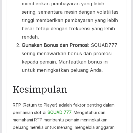
memberikan pembayaran yang lebih
sering, sementara mesin dengan volatilitas
tinggi memberikan pembayaran yang lebih
besar tetapi dengan frekuensi yang lebih
rendah.
Gunakan Bonus dan Promosi
: SQUAD777
sering menawarkan bonus dan promosi
kepada pemain. Manfaatkan bonus ini
untuk meningkatkan peluang Anda.
Kesimpulan
RTP (Return to Player) adalah faktor penting dalam
permainan slot di
SQUAD 777
. Mengetahui dan
memahami RTP membantu pemain meningkatkan
peluang mereka untuk menang, mengelola anggaran