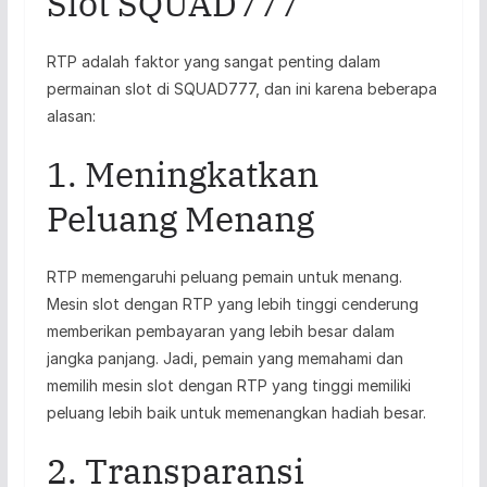
Slot SQUAD777
RTP adalah faktor yang sangat penting dalam
permainan slot di SQUAD777, dan ini karena beberapa
alasan:
1. Meningkatkan
Peluang Menang
RTP memengaruhi peluang pemain untuk menang.
Mesin slot dengan RTP yang lebih tinggi cenderung
memberikan pembayaran yang lebih besar dalam
jangka panjang. Jadi, pemain yang memahami dan
memilih mesin slot dengan RTP yang tinggi memiliki
peluang lebih baik untuk memenangkan hadiah besar.
2. Transparansi