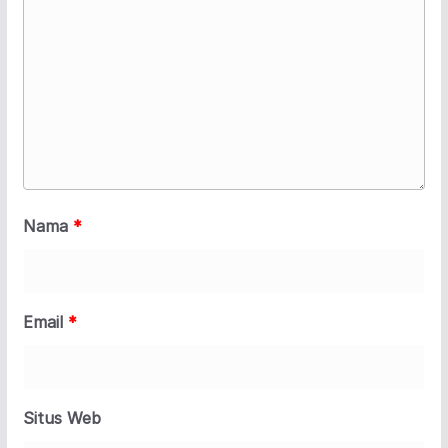
Nama
*
Email
*
Situs Web