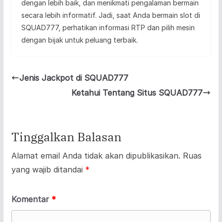
dengan lebih baik, dan menikmati pengalaman bermain
secara lebih informatif. Jadi, saat Anda bermain slot di
SQUAD777, perhatikan informasi RTP dan pilih mesin
dengan bijak untuk peluang terbaik.
Jenis Jackpot di SQUAD777
Ketahui Tentang Situs SQUAD777
Tinggalkan Balasan
Alamat email Anda tidak akan dipublikasikan.
Ruas
yang wajib ditandai
*
Komentar
*