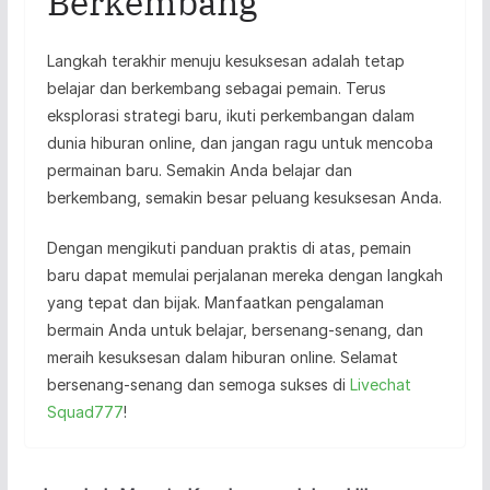
Berkembang
Langkah terakhir menuju kesuksesan adalah tetap
belajar dan berkembang sebagai pemain. Terus
eksplorasi strategi baru, ikuti perkembangan dalam
dunia hiburan online, dan jangan ragu untuk mencoba
permainan baru. Semakin Anda belajar dan
berkembang, semakin besar peluang kesuksesan Anda.
Dengan mengikuti panduan praktis di atas, pemain
baru dapat memulai perjalanan mereka dengan langkah
yang tepat dan bijak. Manfaatkan pengalaman
bermain Anda untuk belajar, bersenang-senang, dan
meraih kesuksesan dalam hiburan online. Selamat
bersenang-senang dan semoga sukses di
Livechat
Squad777
!