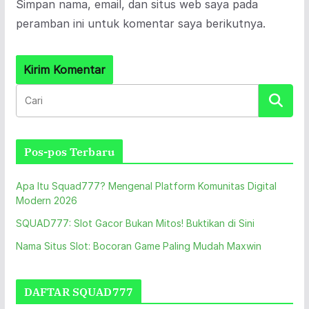
Simpan nama, email, dan situs web saya pada
peramban ini untuk komentar saya berikutnya.
Pos-pos Terbaru
Apa Itu Squad777? Mengenal Platform Komunitas Digital
Modern 2026
SQUAD777: Slot Gacor Bukan Mitos! Buktikan di Sini
Nama Situs Slot: Bocoran Game Paling Mudah Maxwin
DAFTAR SQUAD777