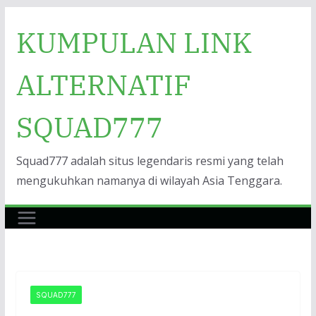
Skip
KUMPULAN LINK
to
content
ALTERNATIF
SQUAD777
Squad777 adalah situs legendaris resmi yang telah
mengukuhkan namanya di wilayah Asia Tenggara.
SQUAD777