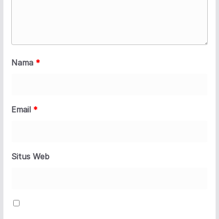
Nama
*
Email
*
Situs Web