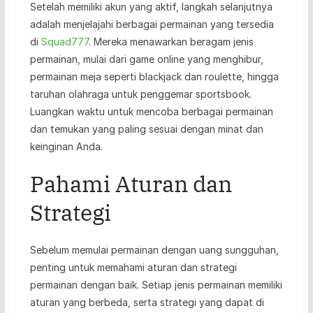
Setelah memiliki akun yang aktif, langkah selanjutnya
adalah menjelajahi berbagai permainan yang tersedia
di
Squad777
. Mereka menawarkan beragam jenis
permainan, mulai dari game online yang menghibur,
permainan meja seperti blackjack dan roulette, hingga
taruhan olahraga untuk penggemar sportsbook.
Luangkan waktu untuk mencoba berbagai permainan
dan temukan yang paling sesuai dengan minat dan
keinginan Anda.
Pahami Aturan dan
Strategi
Sebelum memulai permainan dengan uang sungguhan,
penting untuk memahami aturan dan strategi
permainan dengan baik. Setiap jenis permainan memiliki
aturan yang berbeda, serta strategi yang dapat di