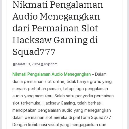
Nikmati Pengalaman
Audio Menegangkan
dari Permainan Slot
Hacksaw Gaming di
Squad777
Maret 13, 2024
eoprinm
Nikmati Pengalaman Audio Menegangkan
– Dalam
dunia permainan slot online, tidak hanya grafis yang
menarik perhatian pemain, tetapi juga pengalaman
audio yang memukau. Salah satu penyedia permainan
slot terkemuka, Hacksaw Gaming, telah berhasil
menciptakan pengalaman audio yang menegangkan
dalam permainan slot mereka di platform Squad777.
Dengan kombinasi visual yang mengagumkan dan