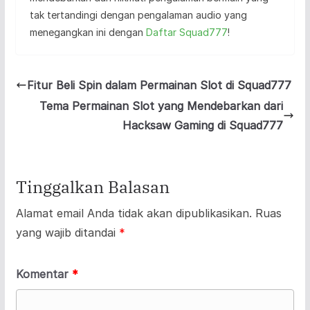
tak tertandingi dengan pengalaman audio yang
menegangkan ini dengan
Daftar Squad777
!
Fitur Beli Spin dalam Permainan Slot di Squad777
Tema Permainan Slot yang Mendebarkan dari
Hacksaw Gaming di Squad777
Tinggalkan Balasan
Alamat email Anda tidak akan dipublikasikan.
Ruas
yang wajib ditandai
*
Komentar
*