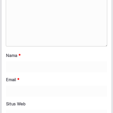
Nama
*
Email
*
Situs Web