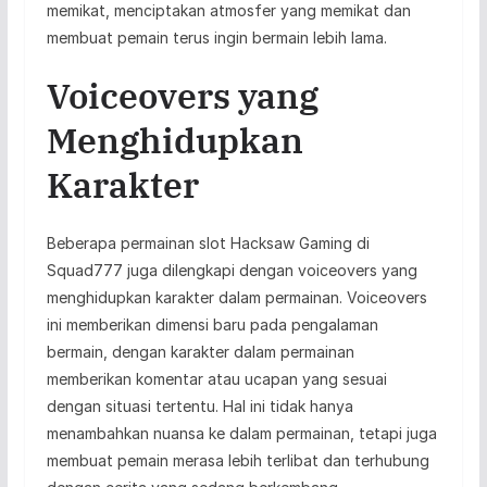
memikat, menciptakan atmosfer yang memikat dan
membuat pemain terus ingin bermain lebih lama.
Voiceovers yang
Menghidupkan
Karakter
Beberapa permainan slot Hacksaw Gaming di
Squad777 juga dilengkapi dengan voiceovers yang
menghidupkan karakter dalam permainan. Voiceovers
ini memberikan dimensi baru pada pengalaman
bermain, dengan karakter dalam permainan
memberikan komentar atau ucapan yang sesuai
dengan situasi tertentu. Hal ini tidak hanya
menambahkan nuansa ke dalam permainan, tetapi juga
membuat pemain merasa lebih terlibat dan terhubung