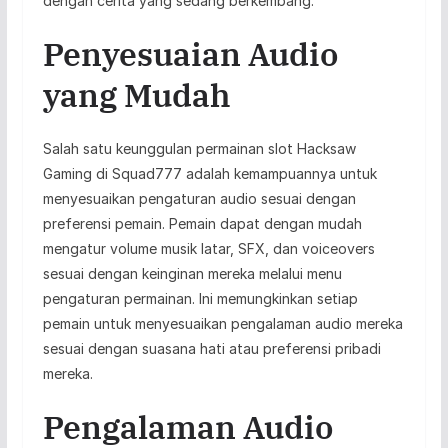
dengan cerita yang sedang berkembang.
Penyesuaian Audio
yang Mudah
Salah satu keunggulan permainan slot Hacksaw
Gaming di Squad777 adalah kemampuannya untuk
menyesuaikan pengaturan audio sesuai dengan
preferensi pemain. Pemain dapat dengan mudah
mengatur volume musik latar, SFX, dan voiceovers
sesuai dengan keinginan mereka melalui menu
pengaturan permainan. Ini memungkinkan setiap
pemain untuk menyesuaikan pengalaman audio mereka
sesuai dengan suasana hati atau preferensi pribadi
mereka.
Pengalaman Audio