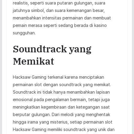
realistis, seperti suara putaran gulungan, suara
jatuhnya simbol, dan suara kemenangan besar,
menambahkan intensitas permainan dan membuat
pemain merasa seperti sedang berada di kasino
sungguhan.
Soundtrack yang
Memikat
Hacksaw Gaming terkenal karena menciptakan
permainan slot dengan soundtrack yang memikat.
Soundtrack ini tidak hanya menambahkan lapisan
emosional pada pengalaman bermain, tetapi juga
meningkatkan kegembiraan dan ketegangan saat
berputar gulungan. Dari melodi yang menghentak
hingga irama yang misterius, setiap permainan slot
Hacksaw Gaming memiliki soundtrack yang unik dan