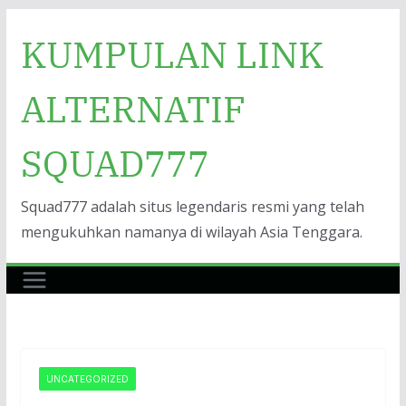
Skip
KUMPULAN LINK
to
content
ALTERNATIF
SQUAD777
Squad777 adalah situs legendaris resmi yang telah
mengukuhkan namanya di wilayah Asia Tenggara.
UNCATEGORIZED