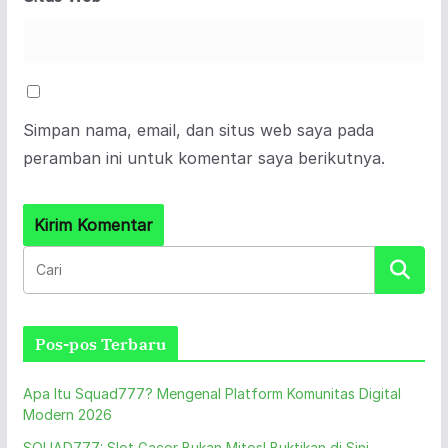
Simpan nama, email, dan situs web saya pada
peramban ini untuk komentar saya berikutnya.
Pos-pos Terbaru
Apa Itu Squad777? Mengenal Platform Komunitas Digital
Modern 2026
SQUAD777: Slot Gacor Bukan Mitos! Buktikan di Sini