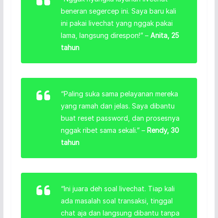
beneran segercep ini. Saya baru kali
ini pakai livechat yang nggak pakai
lama, langsung direspon!” –
Anita, 25
tahun
“Paling suka sama pelayanan mereka
yang ramah dan jelas. Saya dibantu
buat reset password, dan prosesnya
nggak ribet sama sekali.” –
Rendy, 30
tahun
“Ini juara deh soal livechat. Tiap kali
ada masalah soal transaksi, tinggal
chat aja dan langsung dibantu tanpa