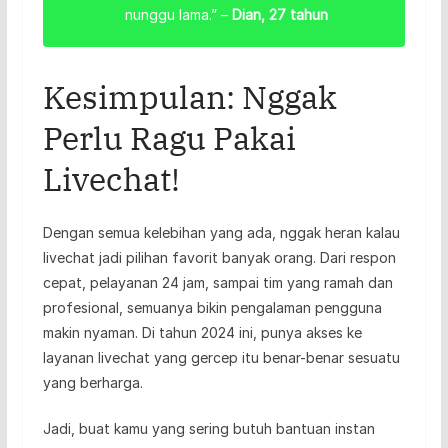
nunggu lama.” –
Dian, 27 tahun
Kesimpulan: Nggak
Perlu Ragu Pakai
Livechat!
Dengan semua kelebihan yang ada, nggak heran kalau
livechat jadi pilihan favorit banyak orang. Dari respon
cepat, pelayanan 24 jam, sampai tim yang ramah dan
profesional, semuanya bikin pengalaman pengguna
makin nyaman. Di tahun 2024 ini, punya akses ke
layanan livechat yang gercep itu benar-benar sesuatu
yang berharga.
Jadi, buat kamu yang sering butuh bantuan instan