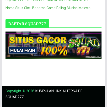
Nama Situs Slot: Bocoran Game Paling Mudah Maxwin
DAFTAR SQUAD777
Copyright © 2026
KUMPULAN LINK ALTERNATIF
SQUAD777
.