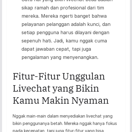
sikap ramah dan profesional dari tim
mereka. Mereka ngerti banget bahwa
pelayanan pelanggan adalah kunci, dan
setiap pengguna harus dilayani dengan
sepenuh hati. Jadi, kamu nggak cuma
dapat jawaban cepat, tapi juga
pengalaman yang menyenangkan.
Fitur-Fitur Unggulan
Livechat yang Bikin
Kamu Makin Nyaman
Nggak main-main dalam menyediakan livechat yang
bikin penggunanya betah. Mereka nggak hanya fokus
pada kecepatan, tapi juga fitur-fitur yang bisa