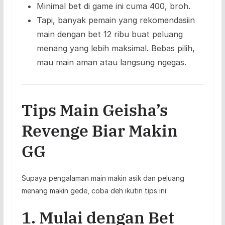
Minimal bet di game ini cuma 400, broh.
Tapi, banyak pemain yang rekomendasiin
main dengan bet 12 ribu buat peluang
menang yang lebih maksimal. Bebas pilih,
mau main aman atau langsung ngegas.
Tips Main Geisha’s
Revenge Biar Makin
GG
Supaya pengalaman main makin asik dan peluang
menang makin gede, coba deh ikutin tips ini:
1. Mulai dengan Bet