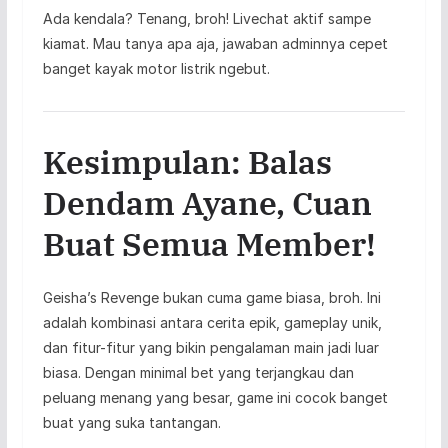
Ada kendala? Tenang, broh! Livechat aktif sampe
kiamat. Mau tanya apa aja, jawaban adminnya cepet
banget kayak motor listrik ngebut.
Kesimpulan: Balas
Dendam Ayane, Cuan
Buat Semua Member!
Geisha’s Revenge bukan cuma game biasa, broh. Ini
adalah kombinasi antara cerita epik, gameplay unik,
dan fitur-fitur yang bikin pengalaman main jadi luar
biasa. Dengan minimal bet yang terjangkau dan
peluang menang yang besar, game ini cocok banget
buat yang suka tantangan.