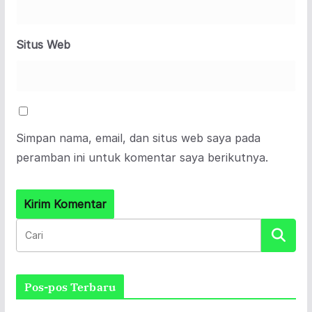
Situs Web
Simpan nama, email, dan situs web saya pada
peramban ini untuk komentar saya berikutnya.
Pos-pos Terbaru