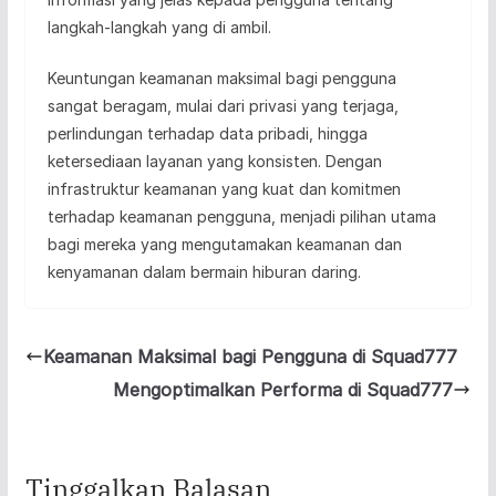
langkah-langkah yang di ambil.
Keuntungan keamanan maksimal bagi pengguna
sangat beragam, mulai dari privasi yang terjaga,
perlindungan terhadap data pribadi, hingga
ketersediaan layanan yang konsisten. Dengan
infrastruktur keamanan yang kuat dan komitmen
terhadap keamanan pengguna, menjadi pilihan utama
bagi mereka yang mengutamakan keamanan dan
kenyamanan dalam bermain hiburan daring.
Keamanan Maksimal bagi Pengguna di Squad777
Mengoptimalkan Performa di Squad777
Tinggalkan Balasan