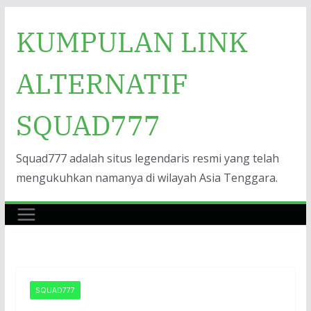
Skip
KUMPULAN LINK
to
content
ALTERNATIF
SQUAD777
Squad777 adalah situs legendaris resmi yang telah
mengukuhkan namanya di wilayah Asia Tenggara.
SQUAD777