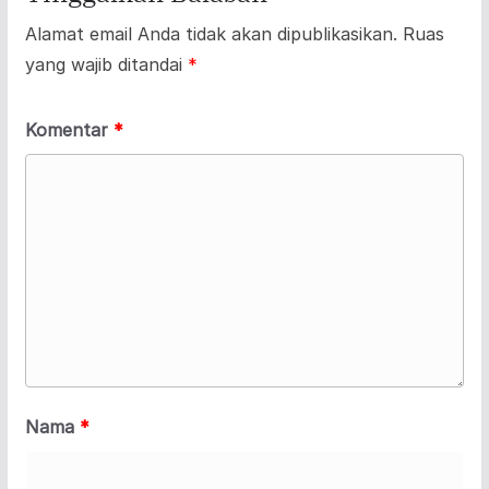
Alamat email Anda tidak akan dipublikasikan.
Ruas
yang wajib ditandai
*
Komentar
*
Nama
*