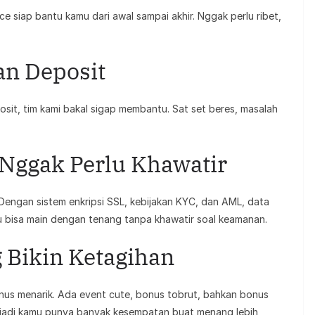
e siap bantu kamu dari awal sampai akhir. Nggak perlu ribet,
an Deposit
osit, tim kami bakal sigap membantu. Sat set beres, masalah
Nggak Perlu Khawatir
 Dengan sistem enkripsi SSL, kebijakan KYC, dan AML, data
mu bisa main dengan tenang tanpa khawatir soal keamanan.
 Bikin Ketagihan
nus menarik. Ada event cute, bonus tobrut, bahkan bonus
, jadi kamu punya banyak kesempatan buat menang lebih