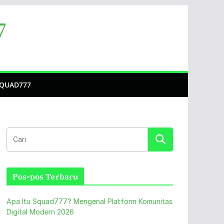
7
SQUAD777
Pos-pos Terbaru
Apa Itu Squad777? Mengenal Platform Komunitas
Digital Modern 2026