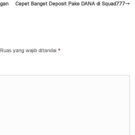
ngan
Cepet Banget Deposit Pake DANA di Squad777
Ruas yang wajib ditandai
*