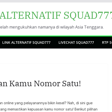
ALTERNATIF SQUAD77
 telah mengukuhkan namanya di wilayah Asia Tenggara.
LINK ALTERNATIF SQUAD777
LIVECHAT SQUAD777
RTP 
an Kamu Nomor Satu!
n online yang pelayanannya bikin kesel? Nah, di sini gue
yang memastikan kepuasan kamu nomor satu! Berikut pilihan