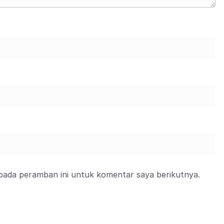
 pada peramban ini untuk komentar saya berikutnya.