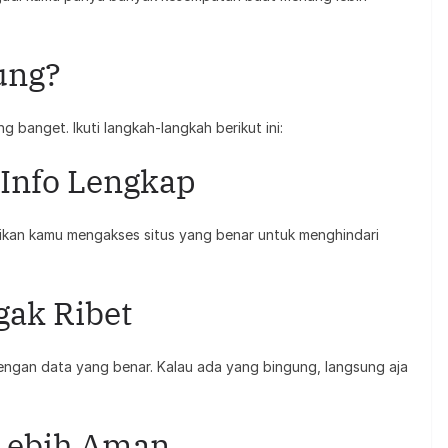
ung?
banget. Ikuti langkah-langkah berikut ini:
 Info Lengkap
tikan kamu mengakses situs yang benar untuk menghindari
gak Ribet
 dengan data yang benar. Kalau ada yang bingung, langsung aja
 Lebih Aman