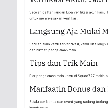
Setelah daftar, jangan lupa verifikasi akun kamu. 
untuk menyelesaikan verifikasi.
Langsung Aja Mulai 
Setelah akun kamu terverifikasi, kamu bisa langs
dan nikmati pengalaman main.
Tips dan Trik Main
Biar pengalaman main kamu di Squad777 makin ser
Manfaatin Bonus dan
Selalu cek bonus dan event yang sedang berlang
keuntungan.