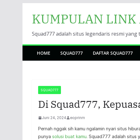
Skip
KUMPULAN LINK 
to
content
Squad777 adalah situs legendaris resmi yang
HOME
SQUAD777
DAFTAR SQUAD777
SQUAD777
Di Squad777, Kepuas
Juni 24, 2024
eoprinm
Pernah nggak sih kamu ngalamin nyari situs hibura
punya
solusi buat kamu
. Squad777 adalah situs 