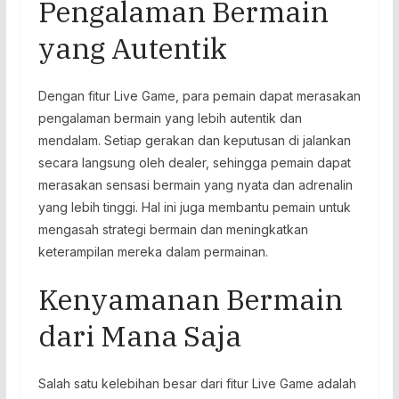
Pengalaman Bermain
yang Autentik
Dengan fitur Live Game, para pemain dapat merasakan
pengalaman bermain yang lebih autentik dan
mendalam. Setiap gerakan dan keputusan di jalankan
secara langsung oleh dealer, sehingga pemain dapat
merasakan sensasi bermain yang nyata dan adrenalin
yang lebih tinggi. Hal ini juga membantu pemain untuk
mengasah strategi bermain dan meningkatkan
keterampilan mereka dalam permainan.
Kenyamanan Bermain
dari Mana Saja
Salah satu kelebihan besar dari fitur Live Game adalah