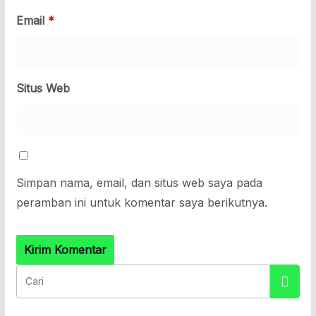
Email
*
Situs Web
Simpan nama, email, dan situs web saya pada
peramban ini untuk komentar saya berikutnya.