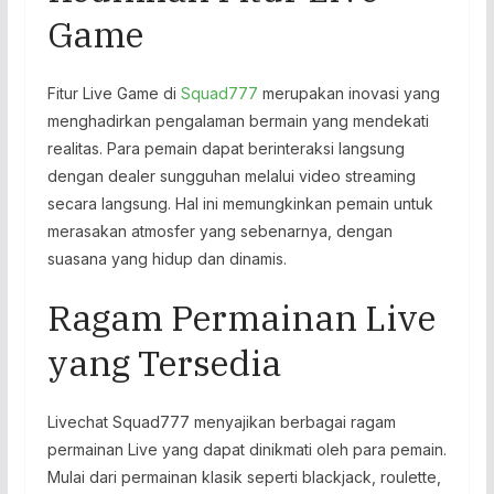
Game
Fitur Live Game di
Squad777
merupakan inovasi yang
menghadirkan pengalaman bermain yang mendekati
realitas. Para pemain dapat berinteraksi langsung
dengan dealer sungguhan melalui video streaming
secara langsung. Hal ini memungkinkan pemain untuk
merasakan atmosfer yang sebenarnya, dengan
suasana yang hidup dan dinamis.
Ragam Permainan Live
yang Tersedia
Livechat Squad777 menyajikan berbagai ragam
permainan Live yang dapat dinikmati oleh para pemain.
Mulai dari permainan klasik seperti blackjack, roulette,