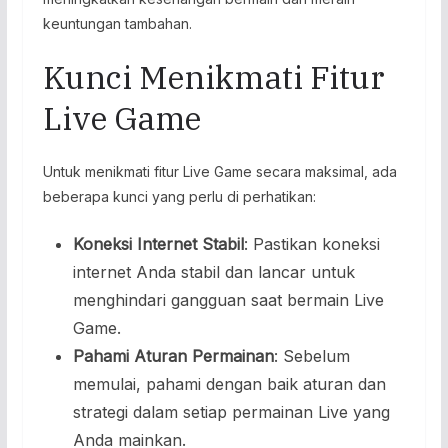
keuntungan tambahan.
Kunci Menikmati Fitur
Live Game
Untuk menikmati fitur Live Game secara maksimal, ada
beberapa kunci yang perlu di perhatikan:
Koneksi Internet Stabil
: Pastikan koneksi
internet Anda stabil dan lancar untuk
menghindari gangguan saat bermain Live
Game.
Pahami Aturan Permainan
: Sebelum
memulai, pahami dengan baik aturan dan
strategi dalam setiap permainan Live yang
Anda mainkan.