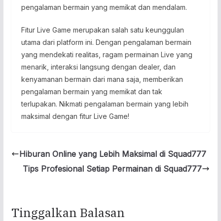
pengalaman bermain yang memikat dan mendalam.
Fitur Live Game merupakan salah satu keunggulan
utama dari platform ini. Dengan pengalaman bermain
yang mendekati realitas, ragam permainan Live yang
menarik, interaksi langsung dengan dealer, dan
kenyamanan bermain dari mana saja, memberikan
pengalaman bermain yang memikat dan tak
terlupakan. Nikmati pengalaman bermain yang lebih
maksimal dengan fitur Live Game!
Hiburan Online yang Lebih Maksimal di Squad777
Tips Profesional Setiap Permainan di Squad777
Tinggalkan Balasan