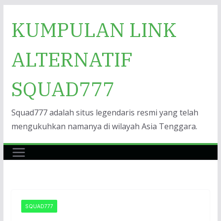
Skip
KUMPULAN LINK
to
content
ALTERNATIF
SQUAD777
Squad777 adalah situs legendaris resmi yang telah
mengukuhkan namanya di wilayah Asia Tenggara.
SQUAD777