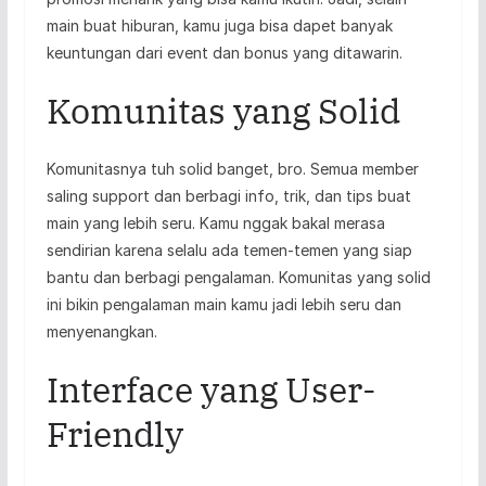
main buat hiburan, kamu juga bisa dapet banyak
keuntungan dari event dan bonus yang ditawarin.
Komunitas yang Solid
Komunitasnya tuh solid banget, bro. Semua member
saling support dan berbagi info, trik, dan tips buat
main yang lebih seru. Kamu nggak bakal merasa
sendirian karena selalu ada temen-temen yang siap
bantu dan berbagi pengalaman. Komunitas yang solid
ini bikin pengalaman main kamu jadi lebih seru dan
menyenangkan.
Interface yang User-
Friendly