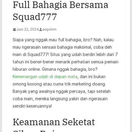
Full Bahagia Bersama
Squad777
Juni 22, 2024
eoprinm
Siapa yang nggak mau full bahagia, bro? Nah, kalau
mau ngerasain sensasi bahagia maksimal, coba deh
main di Squad777! Situs yang udah berdiri lebih dari 7
tahun ini bener-bener menarik perhatian semua pemain
hiburan online. Gimana nggak bahagia, bro?
Kemenangan udah di depan mata
, dan ini bukan
omong kosong atau cuma trik marketing doang.
Banyak yang awalnya nggak percaya, tapi setelah
coba main, mereka langsung yakin dan ngerasain
sendiri keseruannya!
Keamanan Seketat