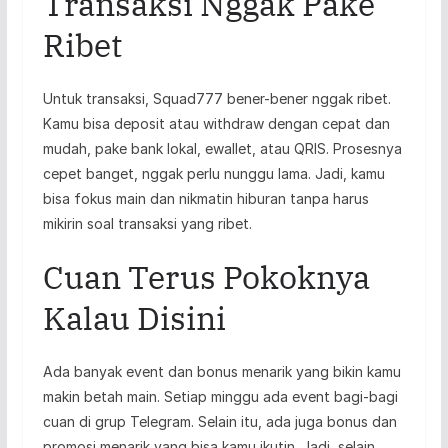
Transaksi Nggak Pake
Ribet
Untuk transaksi, Squad777 bener-bener nggak ribet.
Kamu bisa deposit atau withdraw dengan cepat dan
mudah, pake bank lokal, ewallet, atau QRIS. Prosesnya
cepet banget, nggak perlu nunggu lama. Jadi, kamu
bisa fokus main dan nikmatin hiburan tanpa harus
mikirin soal transaksi yang ribet.
Cuan Terus Pokoknya
Kalau Disini
Ada banyak event dan bonus menarik yang bikin kamu
makin betah main. Setiap minggu ada event bagi-bagi
cuan di grup Telegram. Selain itu, ada juga bonus dan
promosi menarik yang bisa kamu ikutin. Jadi, selain