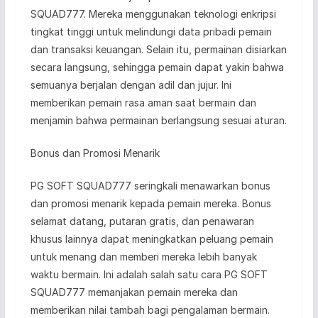
SQUAD777. Mereka menggunakan teknologi enkripsi
tingkat tinggi untuk melindungi data pribadi pemain
dan transaksi keuangan. Selain itu, permainan disiarkan
secara langsung, sehingga pemain dapat yakin bahwa
semuanya berjalan dengan adil dan jujur. Ini
memberikan pemain rasa aman saat bermain dan
menjamin bahwa permainan berlangsung sesuai aturan.
Bonus dan Promosi Menarik
PG SOFT SQUAD777 seringkali menawarkan bonus
dan promosi menarik kepada pemain mereka. Bonus
selamat datang, putaran gratis, dan penawaran
khusus lainnya dapat meningkatkan peluang pemain
untuk menang dan memberi mereka lebih banyak
waktu bermain. Ini adalah salah satu cara PG SOFT
SQUAD777 memanjakan pemain mereka dan
memberikan nilai tambah bagi pengalaman bermain.