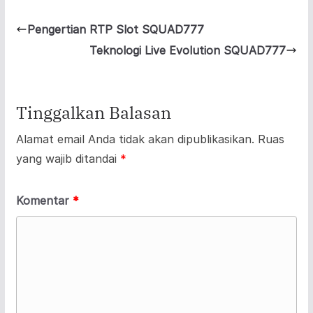
Pengertian RTP Slot SQUAD777
Teknologi Live Evolution SQUAD777
Tinggalkan Balasan
Alamat email Anda tidak akan dipublikasikan.
Ruas
yang wajib ditandai
*
Komentar
*