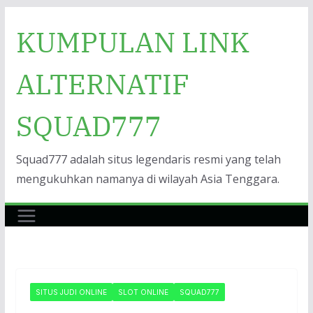
Skip
KUMPULAN LINK
to
content
ALTERNATIF
SQUAD777
Squad777 adalah situs legendaris resmi yang telah
mengukuhkan namanya di wilayah Asia Tenggara.
SITUS JUDI ONLINE
SLOT ONLINE
SQUAD777