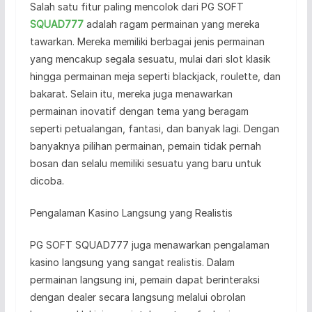
Salah satu fitur paling mencolok dari PG SOFT
SQUAD777
adalah ragam permainan yang mereka
tawarkan. Mereka memiliki berbagai jenis permainan
yang mencakup segala sesuatu, mulai dari slot klasik
hingga permainan meja seperti blackjack, roulette, dan
bakarat. Selain itu, mereka juga menawarkan
permainan inovatif dengan tema yang beragam
seperti petualangan, fantasi, dan banyak lagi. Dengan
banyaknya pilihan permainan, pemain tidak pernah
bosan dan selalu memiliki sesuatu yang baru untuk
dicoba.
Pengalaman Kasino Langsung yang Realistis
PG SOFT SQUAD777 juga menawarkan pengalaman
kasino langsung yang sangat realistis. Dalam
permainan langsung ini, pemain dapat berinteraksi
dengan dealer secara langsung melalui obrolan