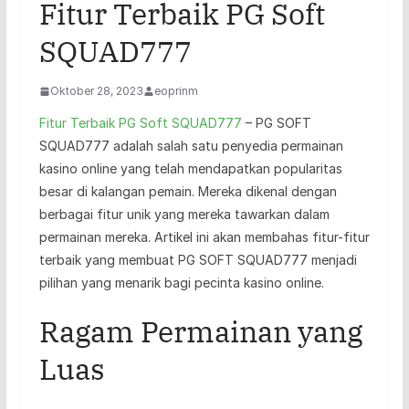
Fitur Terbaik PG Soft
SQUAD777
Oktober 28, 2023
eoprinm
Fitur Terbaik PG Soft SQUAD777
– PG SOFT
SQUAD777 adalah salah satu penyedia permainan
kasino online yang telah mendapatkan popularitas
besar di kalangan pemain. Mereka dikenal dengan
berbagai fitur unik yang mereka tawarkan dalam
permainan mereka. Artikel ini akan membahas fitur-fitur
terbaik yang membuat PG SOFT SQUAD777 menjadi
pilihan yang menarik bagi pecinta kasino online.
Ragam Permainan yang
Luas