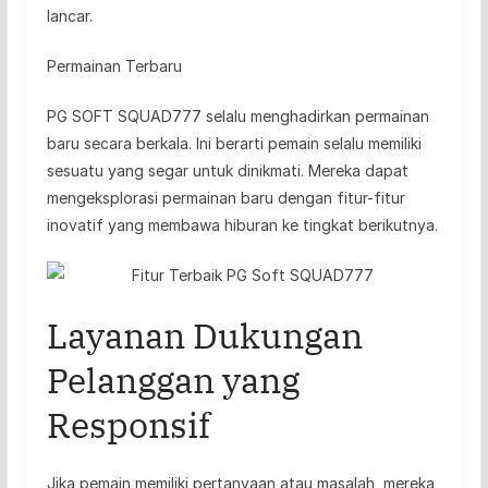
lancar.
Permainan Terbaru
PG SOFT SQUAD777 selalu menghadirkan permainan
baru secara berkala. Ini berarti pemain selalu memiliki
sesuatu yang segar untuk dinikmati. Mereka dapat
mengeksplorasi permainan baru dengan fitur-fitur
inovatif yang membawa hiburan ke tingkat berikutnya.
Layanan Dukungan
Pelanggan yang
Responsif
Jika pemain memiliki pertanyaan atau masalah, mereka