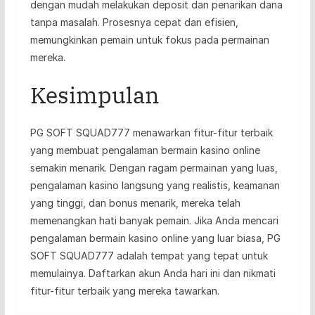
dengan mudah melakukan deposit dan penarikan dana
tanpa masalah. Prosesnya cepat dan efisien,
memungkinkan pemain untuk fokus pada permainan
mereka.
Kesimpulan
PG SOFT SQUAD777 menawarkan fitur-fitur terbaik
yang membuat pengalaman bermain kasino online
semakin menarik. Dengan ragam permainan yang luas,
pengalaman kasino langsung yang realistis, keamanan
yang tinggi, dan bonus menarik, mereka telah
memenangkan hati banyak pemain. Jika Anda mencari
pengalaman bermain kasino online yang luar biasa, PG
SOFT SQUAD777 adalah tempat yang tepat untuk
memulainya. Daftarkan akun Anda hari ini dan nikmati
fitur-fitur terbaik yang mereka tawarkan.