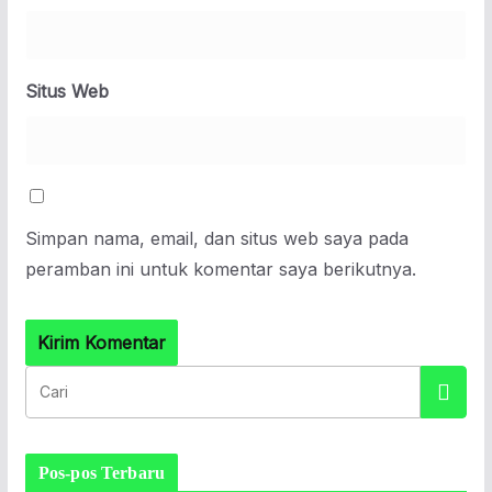
Situs Web
Simpan nama, email, dan situs web saya pada
peramban ini untuk komentar saya berikutnya.
Pos-pos Terbaru