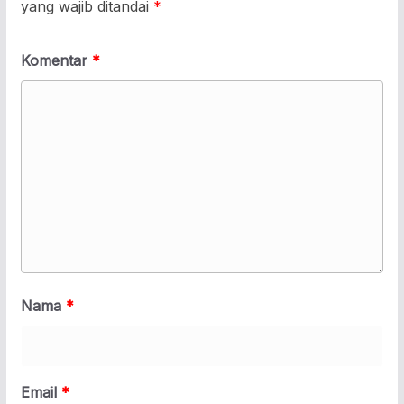
yang wajib ditandai
*
Komentar
*
Nama
*
Email
*