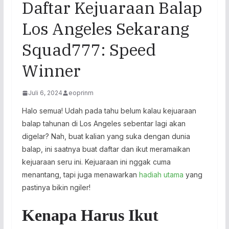
Daftar Kejuaraan Balap
Los Angeles Sekarang
Squad777: Speed
Winner
Juli 6, 2024
eoprinm
Halo semua! Udah pada tahu belum kalau kejuaraan
balap tahunan di Los Angeles sebentar lagi akan
digelar? Nah, buat kalian yang suka dengan dunia
balap, ini saatnya buat daftar dan ikut meramaikan
kejuaraan seru ini. Kejuaraan ini nggak cuma
menantang, tapi juga menawarkan
hadiah utama
yang
pastinya bikin ngiler!
Kenapa Harus Ikut