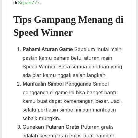
di
Squad777
.
Tips Gampang Menang di
Speed Winner
Pahami Aturan Game
Sebelum mulai main,
pastiin kamu paham betul aturan main
Speed Winner. Baca semua panduan yang
ada biar kamu nggak salah langkah.
Manfaatin Simbol Pengganda
Simbol
pengganda di game ini bisa banget bantu
kamu buat dapet kemenangan besar. Jadi,
selalu perhatiin simbol ini dan manfaatin
sebaik mungkin.
Gunakan Putaran Gratis
Putaran gratis
adalah kesempatan emas buat nambah