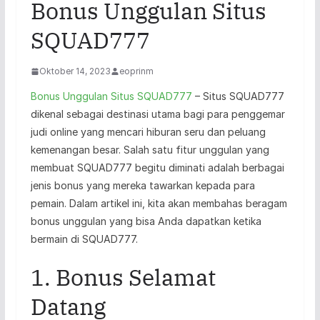
Bonus Unggulan Situs
SQUAD777
Oktober 14, 2023
eoprinm
Bonus Unggulan Situs SQUAD777
– Situs SQUAD777
dikenal sebagai destinasi utama bagi para penggemar
judi online yang mencari hiburan seru dan peluang
kemenangan besar. Salah satu fitur unggulan yang
membuat SQUAD777 begitu diminati adalah berbagai
jenis bonus yang mereka tawarkan kepada para
pemain. Dalam artikel ini, kita akan membahas beragam
bonus unggulan yang bisa Anda dapatkan ketika
bermain di SQUAD777.
1. Bonus Selamat
Datang