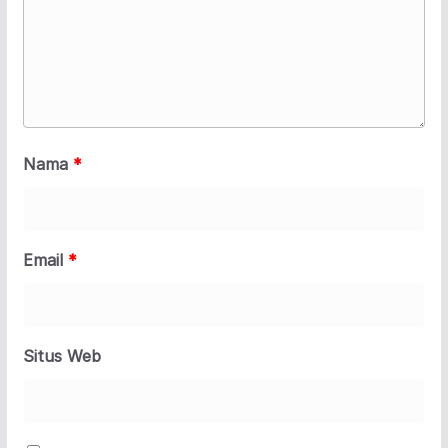
Nama
*
Email
*
Situs Web