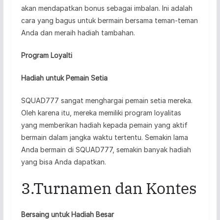
akan mendapatkan bonus sebagai imbalan. Ini adalah
cara yang bagus untuk bermain bersama teman-teman
Anda dan meraih hadiah tambahan.
Program Loyalti
Hadiah untuk Pemain Setia
SQUAD777 sangat menghargai pemain setia mereka.
Oleh karena itu, mereka memiliki program loyalitas
yang memberikan hadiah kepada pemain yang aktif
bermain dalam jangka waktu tertentu. Semakin lama
Anda bermain di SQUAD777, semakin banyak hadiah
yang bisa Anda dapatkan.
3.Turnamen dan Kontes
Bersaing untuk Hadiah Besar