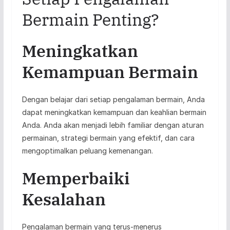
Bermain Penting?
Meningkatkan
Kemampuan Bermain
Dengan belajar dari setiap pengalaman bermain, Anda
dapat meningkatkan kemampuan dan keahlian bermain
Anda. Anda akan menjadi lebih familiar dengan aturan
permainan, strategi bermain yang efektif, dan cara
mengoptimalkan peluang kemenangan.
Memperbaiki
Kesalahan
Pengalaman bermain yang terus-menerus