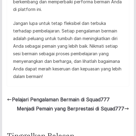
berkembang dan memperbaiki performa bermain Anda
di platform ini.
Jangan lupa untuk tetap fleksibel dan terbuka
terhadap pembelajaran. Setiap pengalaman bermain
adalah peluang untuk tumbuh dan meningkatkan diri
Anda sebagai pemain yang lebih baik. Nikmati setiap
sesi bermain sebagai proses pembelajaran yang
menyenangkan dan berharga, dan lihatlah bagaimana
Anda dapat meraih keseruan dan kepuasan yang lebih
dalam bermain!
Pelajari Pengalaman Bermain di Squad777
Menjadi Pemain yang Berprestasi di Squad777
Tinggalkan Balasan