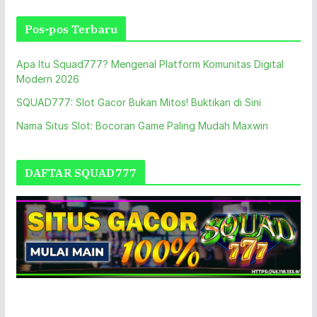
Pos-pos Terbaru
Apa Itu Squad777? Mengenal Platform Komunitas Digital
Modern 2026
SQUAD777: Slot Gacor Bukan Mitos! Buktikan di Sini
Nama Situs Slot: Bocoran Game Paling Mudah Maxwin
DAFTAR SQUAD777