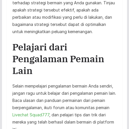
terhadap strategi bermain yang Anda gunakan. Tinjau
apakah strategi tersebut efektif, apakah ada
perbaikan atau modifikasi yang perlu di lakukan, dan
bagaimana strategi tersebut dapat di optimalkan
untuk meningkatkan peluang kemenangan.
Pelajari dari
Pengalaman Pemain
Lain
Selain mempelajari pengalaman bermain Anda sendiri,
jangan ragu untuk belajar dari pengalaman pemain lain.
Baca ulasan dan panduan permainan dari pemain
berpengalaman, ikuti forum atau komunitas pemain
Livechat Squad777
, dan pelajari tips dan trik dari
mereka yang telah berhasil dalam bermain di platform